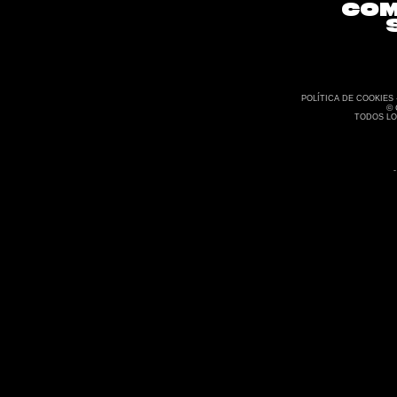
#
COM
CRE
POLÍTICA DE COOKIES 
©
TODOS L