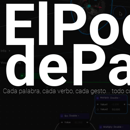
ElPo
Pa
de
Cada palabra, cada verbo, cada gesto... todo