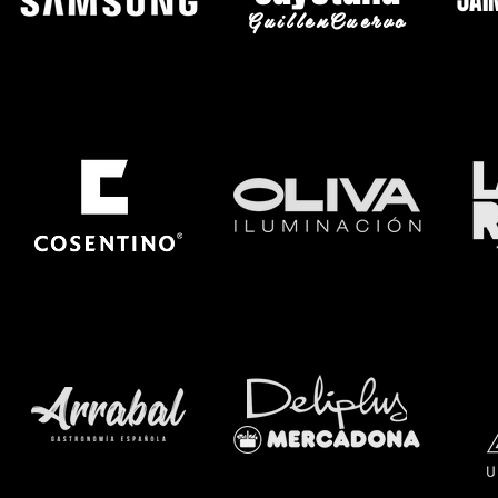
JAI
GuillenCuervo